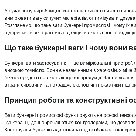
У сучасному виробництві контроль точності і якості сиро
вимірювати вагу сипучих матеріалів, оптимізувати дозува
Розглянемо, що таке ваги бункерні промислові і чому їх 
підприємств, які прагнуть підвищити якість своєї продукці
Що таке бункерні ваги і чому вони в
Бункерні ваги застосування — це вимірювальні пристрої, я
високою точністю. Вони є незамінними в харчовій, хімічній
безпосередньо на якість кінцевої продукції. Застосування
втрати сировини та покращує економічні показники підпр
Принцип роботи та конструктивні о
Ваги бункерні промислові функціонують на основі тензода
бункера. Ці дані обробляються контролерами, що дозволяє
Конструкція бункерів адаптована під особливості конкрет