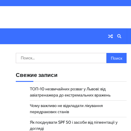
Найти:
Свежие записи
ТОП-10 незвичайних розваг у Львові: від
авіатренажера до екстремальних вражень
Чому важливо не відкладати лікування
передракових станів
Як поєднувати SPF 50 і засоби від пігментації у
догляді