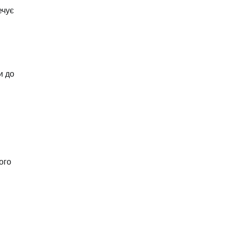
ечує
и до
ого