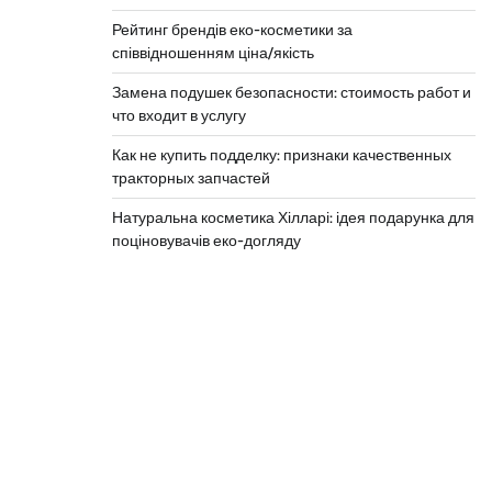
Рейтинг брендів еко-косметики за
співвідношенням ціна/якість
Замена подушек безопасности: стоимость работ и
что входит в услугу
Как не купить подделку: признаки качественных
тракторных запчастей
Натуральна косметика Хілларі: ідея подарунка для
поціновувачів еко-догляду