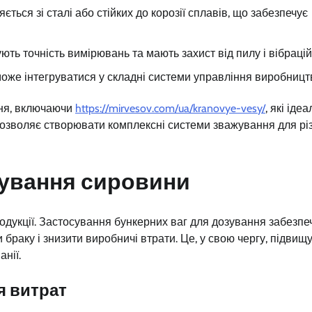
ється зі сталі або стійких до корозії сплавів, що забезпечує
ють точність вимірювань та мають захист від пилу і вібрацій
може інтегруватися у складні системи управління виробницт
ння, включаючи
https://mirvesov.com/ua/kranovye-vesy/
, які іде
дозволяє створювати комплексні системи зважування для рі
зування сировини
одукції. Застосування бункерних ваг для дозування забезпе
 браку і знизити виробничі втрати. Це, у свою чергу, підвищ
нії.
я витрат