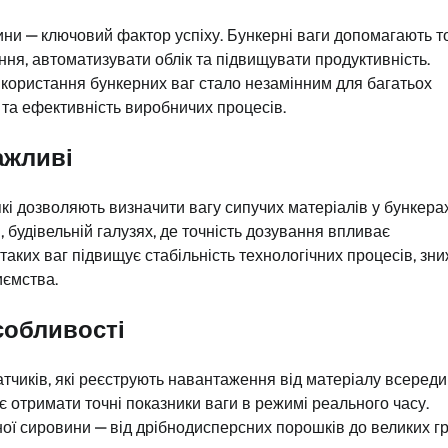
вини — ключовий фактор успіху. Бункерні ваги допомагають т
ння, автоматизувати облік та підвищувати продуктивність.
використання бункерних ваг стало незамінним для багатьох
ї та ефективність виробничих процесів.
ажливі
кі дозволяють визначити вагу сипучих матеріалів у бункерах
, будівельній галузях, де точність дозування впливає
 таких ваг підвищує стабільність технологічних процесів, зн
иємства.
собливості
тчиків, які реєструють навантаження від матеріалу всереди
 отримати точні показники ваги в режимі реального часу.
ної сировини — від дрібнодисперсних порошків до великих г