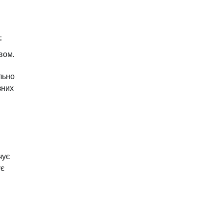
;
вом.
ально
зних
чує
ує