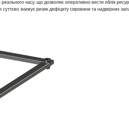
і реального часу, що дозволяє оперативно вести облік ресур
е суттєво знижує ризик дефіциту сировини та надмірних запа