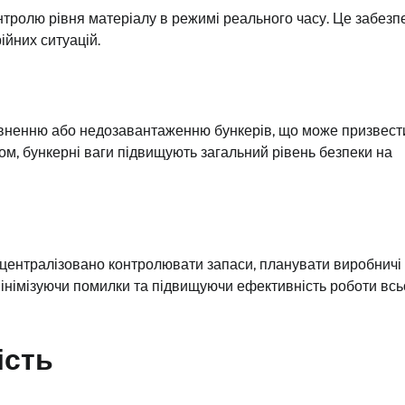
нтролю рівня матеріалу в режимі реального часу. Це забезп
ійних ситуацій.
овненню або недозавантаженню бункерів, що може призвест
м, бункерні ваги підвищують загальний рівень безпеки на
є централізовано контролювати запаси, планувати виробничі
мінімізуючи помилки та підвищуючи ефективність роботи всь
ість