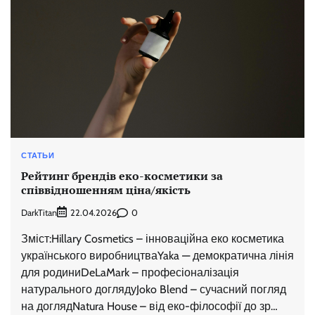
СТАТЬИ
Рейтинг брендів еко-косметики за
співвідношенням ціна/якість
DarkTitan
0
22.04.2026
Зміст:Hillary Cosmetics – інноваційна еко косметика
українського виробництваYaka — демократична лінія
для родиниDeLaMark – професіоналізація
натурального доглядуJoko Blend – сучасний погляд
на доглядNatura House – від еко-філософії до зр…