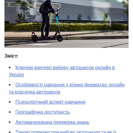
Зміст:
Ключові критерії вибору автошколи онлайн в
Україні
Особливості навчання у різних форматах: онлайн
та класична автошкола
Психологічний аспект навчання
Географічна доступність
Автоматизована перевірка знань
Типові помилки при виборі автошколи та як їх