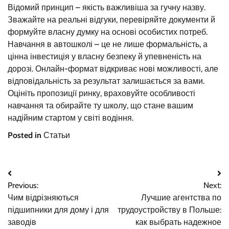
Відомий принцип – якість важливіша за гучну назву.
Зважайте на реальні відгуки, перевіряйте документи й
формуйте власну думку на основі особистих потреб.
Навчання в автошколі – це не лише формальність, а
цінна інвестиція у власну безпеку й упевненість на
дорозі. Онлайн-формат відкриває нові можливості, але
відповідальність за результат залишається за вами.
Оцініть пропозиції ринку, враховуйте особливості
навчання та обирайте ту школу, що стане вашим
надійним стартом у світі водіння.
Posted in
Статьи
Навигация
Previous:
Next:
по
Чим відрізняються
Лучшие агентства по
записям
підшипники для дому і для
трудоустройству в Польше:
заводів
как выбрать надежное