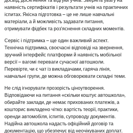
досвід, досягнення та відгуки учнів. Зверніть увагу на
наявність сертифікатів і результати учнів на практичних
іспитах. Якісна підготовка – це не лише навчальні
матеріали, а й можливість задавати питання,
отримувати фідбек та роз’яснення складних моментів.
Сервіс і підтримка – ще один важливий аспект.
Технічна підтримка, своєчасні відповіді на звернення,
зручний інтерфейс платформи й наявність мобільної
версії – вагомі переваги сучасної автошколи.
Перевірте, чи є чат із викладачами, гаряча лінія,
навчальні групи, де можна обговорювати складні теми.
Не слід ігнорувати прозорість ціноутворення.
Відповідаючи на питання «скільки коштує автошкола»,
обирайте заклади, де немає прихованих платежів, а
кошторис викладено чітко: вартість теорії, практики,
оренди автомобіля, іспитів, супроводу документів.
Надійна автошкола надасть офіційний договір та
документацію, що убезпечує від неочікуваних доплат.