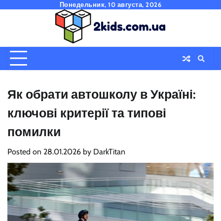
Skip
Понедельник, 10 августа, 2026
to
content
Як обрати автошколу в Україні:
ключові критерії та типові
помилки
Posted on
28.01.2026
by
DarkTitan