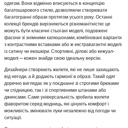
одягом. Вони відмінно вписуються в концепцію
багатошарового стилю, дозволяючи створювати
багатогранні образи протягом усього року. Останні
колекції брендів вирізняються різноманітністю: це
можуть бути класичні стьогані моделі, подовжені
фасони зі знімними капюшонами, комбіновані варіанти
з контрастними вставками або ж екстравагантні моделі
із сатину чи екошкіри. Спортивні, ділові або кежуал-
моделі — кожен знайде свою ідеальну версію.
Дизайнери створюють жилети, які не лише захищають
від негоди, а й додають гармонії в образі. Такий одяг
доречно виглядає як у поєднанні зі строгими брюками
чи спідницею, так і зі спортивними штанами або
джинсами. Саме універсальність зробила жилети
фаворитом серед модниць, які цінують комфорт і
можливість змінювати луки незалежно від погоди чи
ситуації.