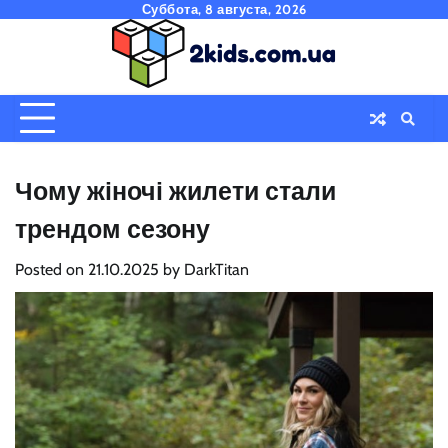
Skip
Суббота, 8 августа, 2026
to
content
Чому жіночі жилети стали
трендом сезону
Posted on
21.10.2025
by
DarkTitan