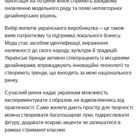
орієнтація на потреби жінок сприяють швидкому
оновленню модельного ряду та появі неповторних
дизайнерських рішень.
Вибір жилетів українського виробництва — це також
вияв патріотизму та підтримка локального бізнесу.
Мода стає засобом ідентифікації, вираження
належності до свого народу, культури й традицій.
Українські бренди активно співпрацюють із місцевими
дизайнерами, впроваджують інноваційні технології та
створюють тренди, що виходять за межі національного
ринку.
Сучасний ринок надає українкам можливість
експериментувати з образом, не відмовляючись від
практичності. Саме жилети дають простір для творчості:
можна створювати багатошарові луки, підкреслювати
фігуру, додавати яскраві акценти чи залишатися в
рамках стриманої класики.