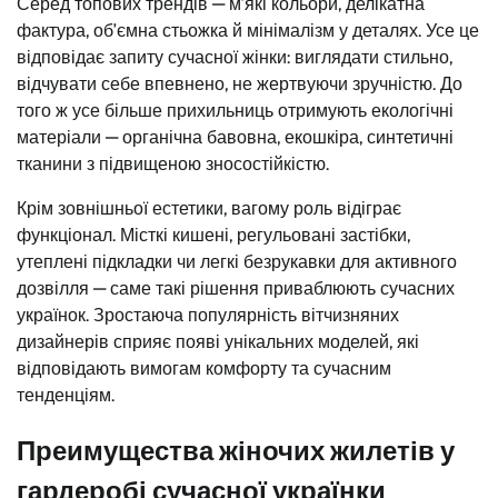
Серед топових трендів — м’які кольори, делікатна
фактура, об’ємна стьожка й мінімалізм у деталях. Усе це
відповідає запиту сучасної жінки: виглядати стильно,
відчувати себе впевнено, не жертвуючи зручністю. До
того ж усе більше прихильниць отримують екологічні
матеріали — органічна бавовна, екошкіра, синтетичні
тканини з підвищеною зносостійкістю.
Крім зовнішньої естетики, вагому роль відіграє
функціонал. Місткі кишені, регульовані застібки,
утеплені підкладки чи легкі безрукавки для активного
дозвілля — саме такі рішення приваблюють сучасних
українок. Зростаюча популярність вітчизняних
дизайнерів сприяє появі унікальних моделей, які
відповідають вимогам комфорту та сучасним
тенденціям.
Преимущества жіночих жилетів у
гардеробі сучасної українки