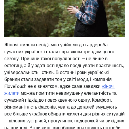
Жіночі жилети невід’ємно увійшли до гардероба
сучасних українок і стали справжнім трендом цього
сезону. Причини такої популярності — не лише в
естетиці, а й у здатності вдало поєднувати практичність,
універсальність і стиль. В останні роки українські
бренди стали задавати тон у світі моди, і компанія
FloveTouch не є винятком, адже саме завдяки
жіночі
жилети
можна помітити невимушену елегантність та
сучасний підхід до повсякденного одягу. Комфорт,
різноманітність фасонів, увага до деталей змушують
все більше українок обирати жилети для різних ситуацій
— ділових зустрічей, прогулянок, подорожей чи вихідних
на природі. Вітчизняні виробники враховують потреби