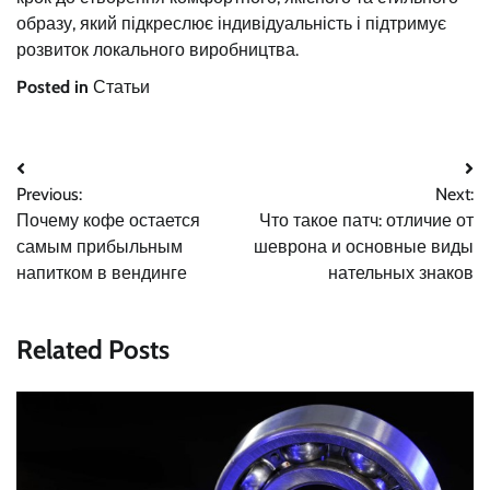
образу, який підкреслює індивідуальність і підтримує
розвиток локального виробництва.
Posted in
Статьи
Навигация
Previous:
Next:
по
Почему кофе остается
Что такое патч: отличие от
записям
самым прибыльным
шеврона и основные виды
напитком в вендинге
нательных знаков
Related Posts