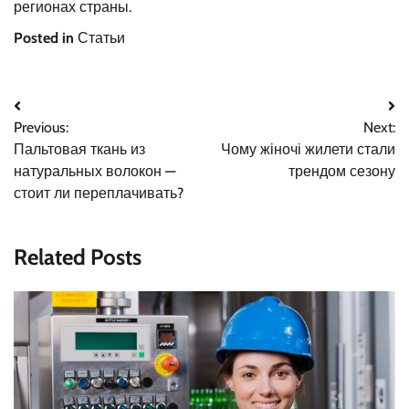
регионах страны.
Posted in
Статьи
Навигация
Previous:
Next:
по
Пальтовая ткань из
Чому жіночі жилети стали
записям
натуральных волокон —
трендом сезону
стоит ли переплачивать?
Related Posts