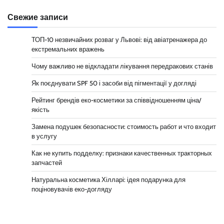
Свежие записи
ТОП-10 незвичайних розваг у Львові: від авіатренажера до
екстремальних вражень
Чому важливо не відкладати лікування передракових станів
Як поєднувати SPF 50 і засоби від пігментації у догляді
Рейтинг брендів еко-косметики за співвідношенням ціна/
якість
Замена подушек безопасности: стоимость работ и что входит
в услугу
Как не купить подделку: признаки качественных тракторных
запчастей
Натуральна косметика Хілларі: ідея подарунка для
поціновувачів еко-догляду