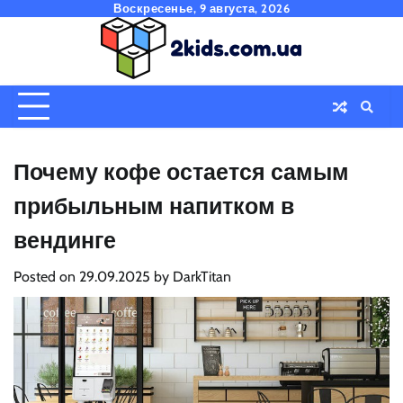
Skip
Воскресенье, 9 августа, 2026
to
content
Почему кофе остается самым
прибыльным напитком в
вендинге
Posted on
29.09.2025
by
DarkTitan