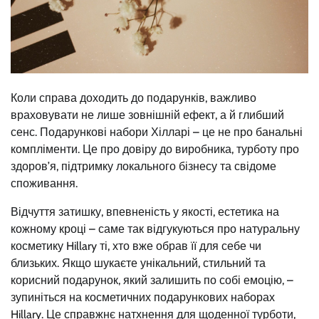
Коли справа доходить до подарунків, важливо
враховувати не лише зовнішній ефект, а й глибший
сенс. Подарункові набори Хілларі – це не про банальні
компліменти. Це про довіру до виробника, турботу про
здоров’я, підтримку локального бізнесу та свідоме
споживання.
Відчуття затишку, впевненість у якості, естетика на
кожному кроці – саме так відгукуються про натуральну
косметику Hillary ті, хто вже обрав її для себе чи
близьких. Якщо шукаєте унікальний, стильний та
корисний подарунок, який залишить по собі емоцію, –
зупиніться на косметичних подарункових наборах
Hillary. Це справжнє натхнення для щоденної турботи,