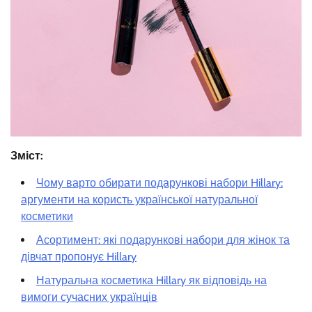
Зміст:
Чому варто обирати подарункові набори Hillary:
аргументи на користь української натуральної
косметики
Асортимент: які подарункові набори для жінок та
дівчат пропонує Hillary
Натуральна косметика Hillary як відповідь на
вимоги сучасних українців