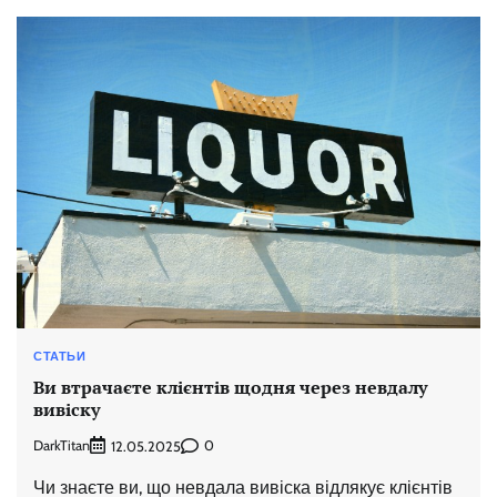
СТАТЬИ
Ви втрачаєте клієнтів щодня через невдалу
вивіску
DarkTitan
0
12.05.2025
Чи знаєте ви, що невдала вивіска відлякує клієнтів