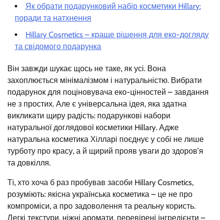
Як обрати подарунковий набір косметики Hillary:
поради та натхнення
Hillary Cosmetics – краще рішення для еко-догляду
та свідомого подарунка
Він завжди шукає щось не таке, як усі. Вона
захоплюється мінімалізмом і натуральністю. Вибрати
подарунок для поціновувача еко-цінностей – завдання
не з простих. Але є універсальна ідея, яка здатна
викликати щиру радість: подарункові набори
натуральної доглядової косметики Hillary. Адже
натуральна косметика Хілларі поєднує у собі не лише
турботу про красу, а й щирий прояв уваги до здоров’я
та довкілля.
Ті, хто хоча б раз пробував засоби Hillary Cosmetics,
розуміють: якісна українська косметика – це не про
компроміси, а про задоволення та реальну користь.
Легкі текстури, ніжні аромати, перевірені інгредієнти –