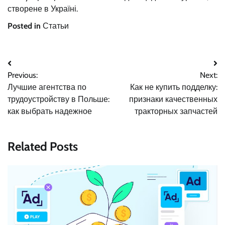
створене в Україні.
Posted in
Статьи
Навигация
Previous:
Next:
по
Лучшие агентства по
Как не купить подделку:
записям
трудоустройству в Польше:
признаки качественных
как выбрать надежное
тракторных запчастей
Related Posts