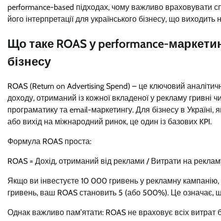
performance-based підходах, чому важливо враховувати с
його інтерпретації для українського бізнесу, що виходить 
Що таке ROAS у performance-маркети
бізнесу
ROAS (Return on Advertising Spend) – це ключовий аналітич
доходу, отриманий із кожної вкладеної у рекламу гривні чи 
програматику та email-маркетингу. Для бізнесу в Україні
або вихід на міжнародний ринок, це один із базових KPI.
Формула ROAS проста:
ROAS = Дохід, отриманий від реклами / Витрати на реклам
Якщо ви інвестуєте 10 000 гривень у рекламну кампанію,
гривень, ваш ROAS становить 5 (або 500%). Це означає, щ
Однак важливо пам’ятати: ROAS не враховує всіх витрат б