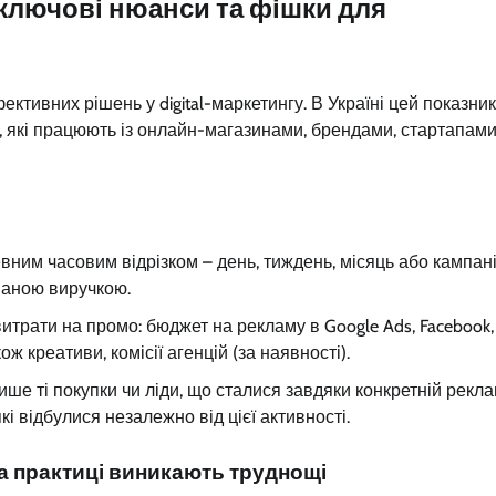
ключові нюанси та фішки для
ивних рішень у digital-маркетингу. В Україні цей показник
, які працюють із онлайн-магазинами, брендами, стартапами
ним часовим відрізком – день, тиждень, місяць або кампан
маною виручкою.
итрати на промо: бюджет на рекламу в Google Ads, Facebook,
ож креативи, комісії агенцій (за наявності).
ше ті покупки чи ліди, що сталися завдяки конкретній рекла
кі відбулися незалежно від цієї активності.
а практиці виникають труднощі