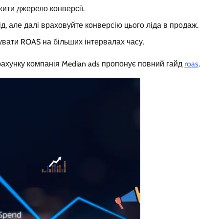
ити джерело конверсії.
ід, але далі враховуйте конверсію цього ліда в продаж.
увати ROAS на більших інтервалах часу.
рахунку компанія Median ads пропонує повний гайд
roas
.