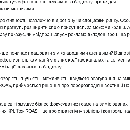
«чисту» ефективність рекламного бюджету, проте для
ншими метриками.
ктивності, незалежно від регіону чи специфіки ринку. Осо
які прагнуть розширити свою присутність за межами країни. 
азу показує, чи «відпрацьовує» реклама вкладені гроші на р
лише починає працювати з міжнародними агенціями? Відпов
фективність кампаній у різних країнах, каналах та сегмент
имізації рекламного бюджету.
зорість, гнучкість і можливість швидкого реагування на змі
OAS, приймається рішення про перерозподіл інвестицій на
 та в світі змушує бізнес фокусуватися саме на вимірюваних
них KPI. Тож ROAS – це про стратегічну зрілість і контроль на