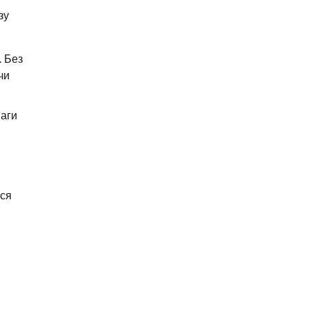
зу
. Без
чи
ваги
ися