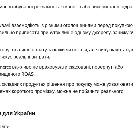
 масштабуванні рекламної активності або використанні одра
увачі взаємодіють із різними оголошеннями перед покупкою
вильно приписати прибуток лише одному джерелу, занижую
овують лише оплату за кліки чи покази, але випускають з у
анижує реальні витрати.
merce важливо не враховувати скасовані, повернуті або
авищеного ROAS.
 та складних продуктах рішення про покупку може ухвалюват
жах короткого проміжку, можна не побачити реального
 для України
лів: