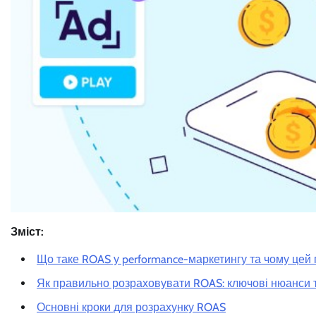
Зміст:
Що таке ROAS у performance-маркетингу та чому цей
Як правильно розраховувати ROAS: ключові нюанси т
Основні кроки для розрахунку ROAS