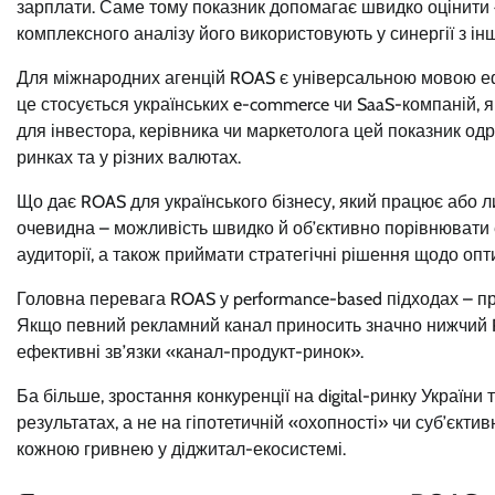
зарплати. Саме тому показник допомагає швидко оцінити 
комплексного аналізу його використовують у синергії з і
Для міжнародних агенцій ROAS є універсальною мовою ефе
це стосується українських e-commerce чи SaaS-компаній, 
для інвестора, керівника чи маркетолога цей показник одр
ринках та у різних валютах.
Що дає ROAS для українського бізнесу, який працює або 
очевидна – можливість швидко й об’єктивно порівнювати е
аудиторії, а також приймати стратегічні рішення щодо опт
Головна перевага ROAS у performance-based підходах – про
Якщо певний рекламний канал приносить значно нижчий R
ефективні зв’язки «канал-продукт-ринок».
Ба більше, зростання конкуренції на digital-ринку України
результатах, а не на гіпотетичній «охопності» чи суб’єктив
кожною гривнею у діджитал-екосистемі.