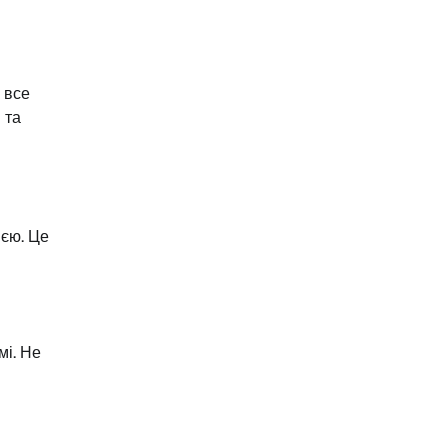
 все
 та
ією. Це
мі. Не