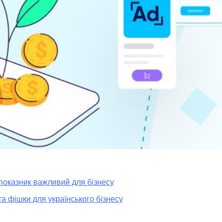
 показник важливий для бізнесу
а фішки для українського бізнесу