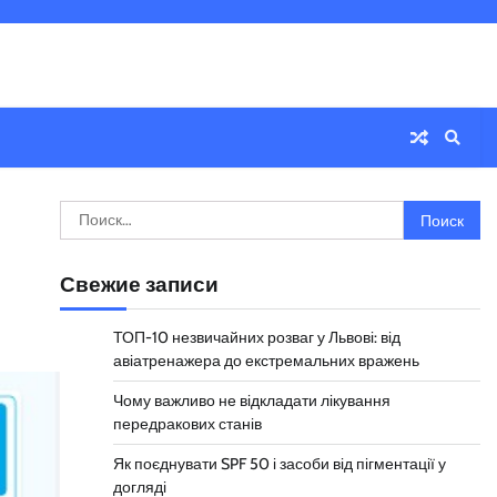
Найти:
Свежие записи
ТОП-10 незвичайних розваг у Львові: від
авіатренажера до екстремальних вражень
Чому важливо не відкладати лікування
передракових станів
Як поєднувати SPF 50 і засоби від пігментації у
догляді