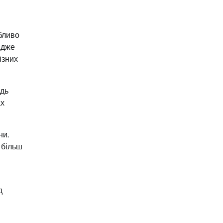
бливо
Адже
ізних
ідь
ах
ни.
 більш
д