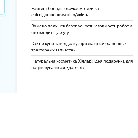
Рейтинг брендів еко-косметики за
співвідношенням ціна/якість
Замена подушек безопасности: стоимость работ и
что входит в услугу
Как не купить подделку: признаки качественных
тракторных запчастей
Натуральна косметика Хілларі: ідея подарунка для
поціновувачів еко-догляду