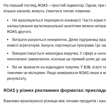
На перший погляд, ROAS – простий індикатор. Однак, при
кількох каналів, можуть з’явитися типові помилки:
Не враховуються перехресні конверсії. Часто корист
налаштування мультиканальної аналітики можна непра
ROAS другого.
Витрати рахуються некоректно. Деякі підприємці врах
комісії агрегаторів, бонуси, партнерські програми. Це з
Використовується невалідна виручка. У сфері e-com
неоплачені замовлення, оскільки це прямий шлях до з
Ви не зважаєте на відкладені покупки. У B2B, освіті
тижнями чи місяцями. Якщо вимірювати ROAS лише в ме
результату.
ROAS у різних рекламних форматах: приклади
Важливо враховувати різницю між типами продуктів і кана