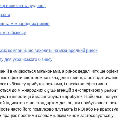
иці виникають труднощі
раїни
іш та міжнародних ринків
ького бізнесу
ьких компаній, що виходять на міжнародний ринок
у для українського бізнесу
аній вимірюються мільйонами, а ринок дедалі чіткіше орієн
інює ефективність кожної вкладеної гривні, стає надзвичайн
носить бізнесу прибуток реклама, і наскільки ефективно
ться до міжнародних digital-агенцій з експертизою у perfor
ізувати інвестиції й масштабувати прибуток. Найбільш попул
Цей індикатор став стандартом для оцінки прибутковості ре
 Проте часто його помилково плутають із ROI або не врахову
AS працює простими словами, яким чином застосовується у