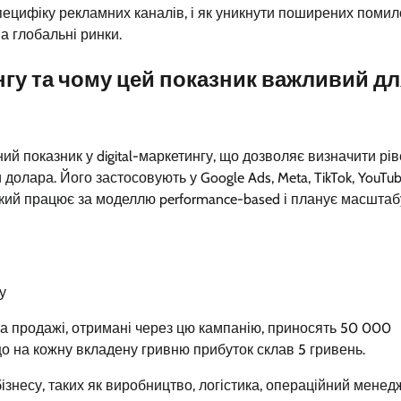
пецифіку рекламних каналів, і як уникнути поширених помил
на глобальні ринки.
нгу та чому цей показник важливий д
ний показник у digital-маркетингу, що дозволяє визначити рі
долара. Його застосовують у Google Ads, Meta, TikTok, YouTub
, який працює за моделлю performance-based і планує масшта
у
 а продажі, отримані через цю кампанію, приносять 50 000
о на кожну вкладену гривню прибуток склав 5 гривень.
ізнесу, таких як виробництво, логістика, операційний менед