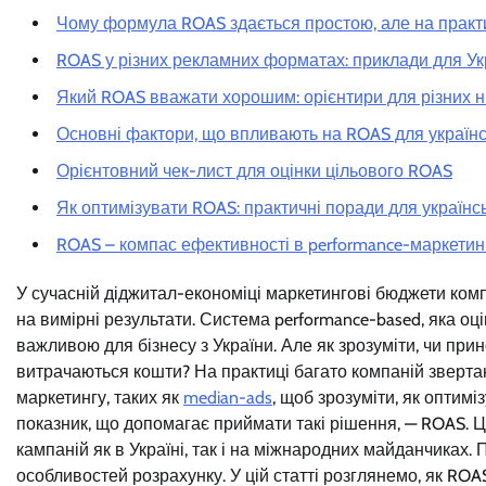
Чому формула ROAS здається простою, але на практ
ROAS у різних рекламних форматах: приклади для Ук
Який ROAS вважати хорошим: орієнтири для різних н
Основні фактори, що впливають на ROAS для українс
Орієнтовний чек-лист для оцінки цільового ROAS
Як оптимізувати ROAS: практичні поради для українс
ROAS – компас ефективності в performance-маркетинг
У сучасній діджитал-економіці маркетингові бюджети комп
на вимірні результати. Система performance-based, яка оц
важливою для бізнесу з України. Але як зрозуміти, чи при
витрачаються кошти? На практиці багато компаній звертаю
маркетингу, таких як
median-ads
, щоб зрозуміти, як оптим
показник, що допомагає приймати такі рішення, — ROAS. 
кампаній як в Україні, так і на міжнародних майданчиках.
особливостей розрахунку. У цій статті розглянемо, як RO