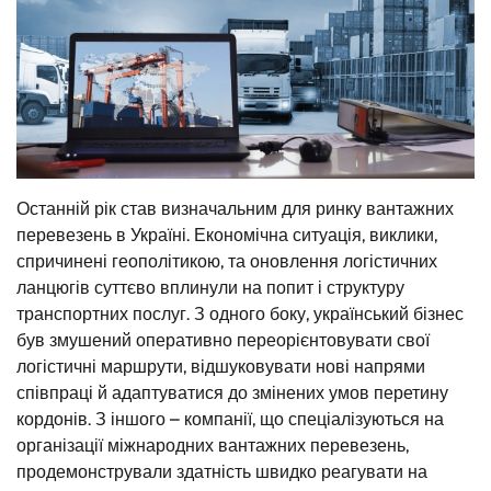
Останній рік став визначальним для ринку вантажних
перевезень в Україні. Економічна ситуація, виклики,
спричинені геополітикою, та оновлення логістичних
ланцюгів суттєво вплинули на попит і структуру
транспортних послуг. З одного боку, український бізнес
був змушений оперативно переорієнтовувати свої
логістичні маршрути, відшуковувати нові напрями
співпраці й адаптуватися до змінених умов перетину
кордонів. З іншого – компанії, що спеціалізуються на
організації міжнародних вантажних перевезень,
продемонстрували здатність швидко реагувати на