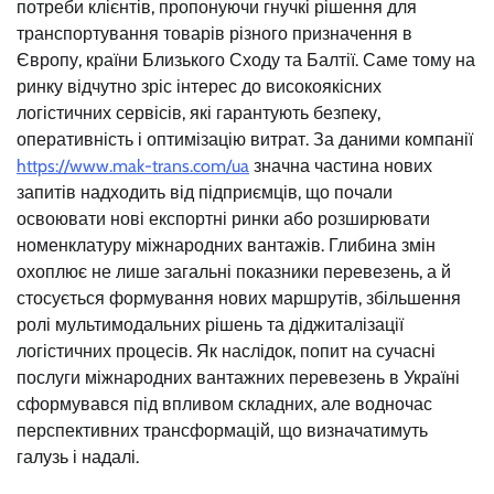
потреби клієнтів, пропонуючи гнучкі рішення для
транспортування товарів різного призначення в
Європу, країни Близького Сходу та Балтії. Саме тому на
ринку відчутно зріс інтерес до високоякісних
логістичних сервісів, які гарантують безпеку,
оперативність і оптимізацію витрат. За даними компанії
https://www.mak-trans.com/ua
значна частина нових
запитів надходить від підприємців, що почали
освоювати нові експортні ринки або розширювати
номенклатуру міжнародних вантажів. Глибина змін
охоплює не лише загальні показники перевезень, а й
стосується формування нових маршрутів, збільшення
ролі мультимодальних рішень та діджиталізації
логістичних процесів. Як наслідок, попит на сучасні
послуги міжнародних вантажних перевезень в Україні
сформувався під впливом складних, але водночас
перспективних трансформацій, що визначатимуть
галузь і надалі.