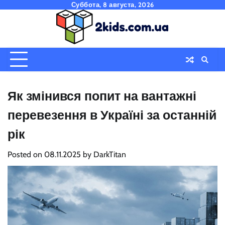
Skip
Суббота, 8 августа, 2026
to
content
Як змінився попит на вантажні
перевезення в Україні за останній
рік
Posted on
08.11.2025
by
DarkTitan