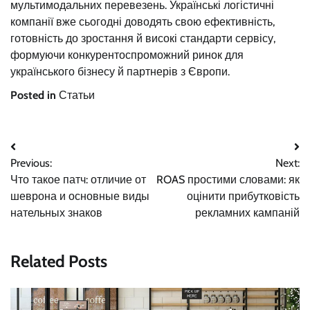
мультимодальних перевезень. Українські логістичні
компанії вже сьогодні доводять свою ефективність,
готовність до зростання й високі стандарти сервісу,
формуючи конкурентоспроможний ринок для
українського бізнесу й партнерів з Європи.
Posted in
Статьи
Навигация
Previous:
Next:
по
Что такое патч: отличие от
ROAS простими словами: як
записям
шеврона и основные виды
оцінити прибутковість
нательных знаков
рекламних кампаній
Related Posts